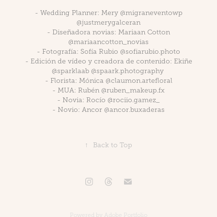
- Wedding Planner: Mery @migraneventowp
@justmerygalceran
- ⁠Diseñadora novias: Mariaan Cotton
@mariaancotton_novias
- ⁠Fotografía: Sofía Rubio @sofiarubio.photo
- ⁠Edición de vídeo y creadora de contenido: Ekiñe
@sparklaab @spaark.photography
- ⁠Florista: Mónica @claumon.artefloral
- ⁠MUA: Rubén @ruben_makeup.fx
- ⁠Novia: Rocío @rociio.gamez_
- ⁠Novio: Ancor @ancor.buxaderas
↑
Back to Top
Powered by
Adobe Portfolio